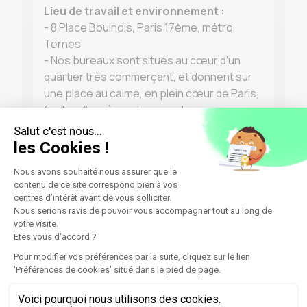
Lieu de travail et environnement :
- 8 Place Boulnois, Paris 17ème, métro
Ternes
- Nos bureaux sont situés au cœur d’un
quartier très commerçant, et donnent sur
une place au calme, en plein cœur de Paris,
faciles d’accès en transport en commun
Date de début prévue : Dès que possible
Profil recherché
Votre profil
- Vous êtes autonome, organisé, réactif,
vous avez une forte sensibilité à la relation
clients.
- Vous avez une bonne élocution et le
sourire