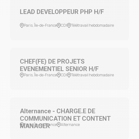
LEAD DEVELOPPEUR PHP H/F
Paris, Île-de-France
CDI
Télétravail hebdomadaire
CHEF(FE) DE PROJETS
EVENEMENTIEL SENIOR H/F
Paris, Île-de-France
CDI
Télétravail hebdomadaire
Alternance - CHARGE.E DE
COMMUNICATION ET CONTENT
Paris, Île-de-France
Alternance
MANAGER