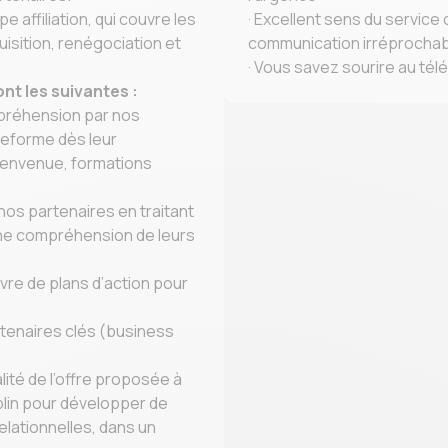
pe affiliation, qui couvre les
· Excellent sens du service c
quisition, renégociation et
communication irréprochab
· Vous savez sourire au tél
nt les suivantes :
préhension par nos
teforme dès leur
ienvenue, formations
 nos partenaires en traitant
nne compréhension de leurs
vre de plans d’action pour
artenaires clés (business
alité de l’offre proposée à
mplin pour développer de
lationnelles, dans un