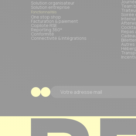
Journé
Solution organisateur
Team b
Solution entreprise
Traiteu
Fonctionnalités
Soirée 
One stop shop
Interna
Facturation & paiement
Afterw
Copilote RSE
Cocktai
Reporting 360°
Repas 
Conformité
Cadeau
Connectivité & Intégrations
Billette
Autres
Héberg
Transp
Incenti
Votre adresse mail
Footer Logo