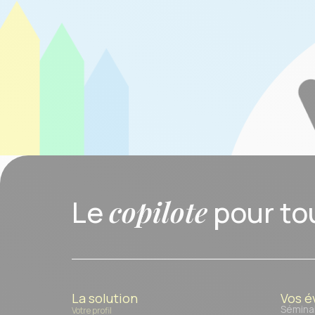
Le
copilote
pour to
La solution
Vos 
Sémina
Votre profil