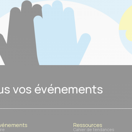
us vos événements
événements
Ressources
ire
Cahier de tendances