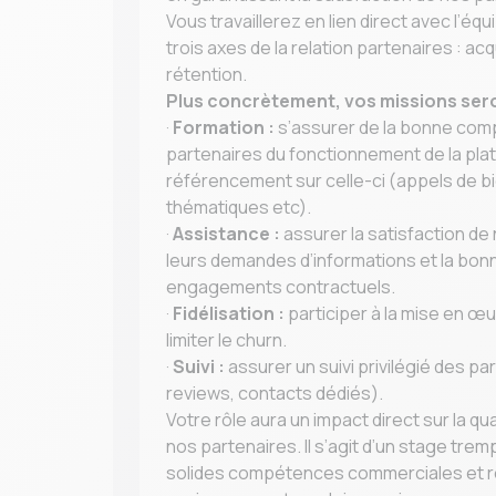
Vous travaillerez en lien direct avec l’équi
trois axes de la relation partenaires : ac
rétention.
Plus concrètement, vos missions sero
·
Formation :
s’assurer de la bonne com
partenaires du fonctionnement de la pla
référencement sur celle-ci (appels de b
thématiques etc).
·
Assistance :
assurer la satisfaction de
leurs demandes d’informations et la bo
engagements contractuels.
·
Fidélisation :
participer à la mise en œu
limiter le churn.
·
Suivi :
assurer un suivi privilégié des p
reviews, contacts dédiés).
Votre rôle aura un impact direct sur la qu
nos partenaires. Il s’agit d’un stage tre
solides compétences commerciales et re