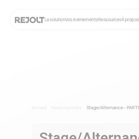
La solution
Vos événements
Ressources
À propo
Accueil
Nous rejoindre
Stage/Alternance - PAR
Stage/Alterna