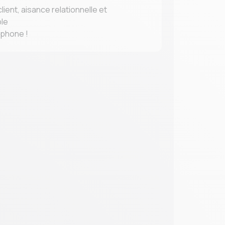
lient, aisance relationnelle et
le
éphone !