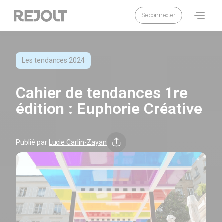
Se connecter
Cahier de tendances 1re édition : Euphorie Créative
Catégorie :
Les tendances 2024
Cahier de tendances 1re
édition : Euphorie Créative
Publié par
Lucie Carlin-Zayan