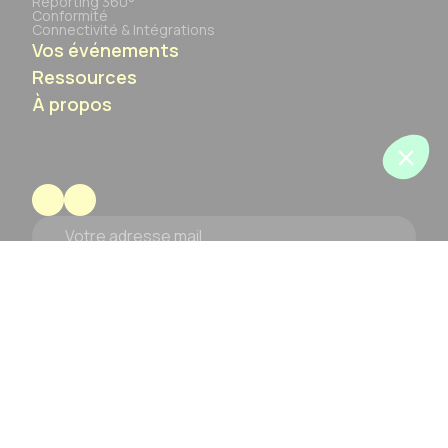
Reporting 360°
Conformité
Connectivité & Intégrations
Vos événements
Ressources
À propos
Votre adresse mail
S’inscrire à la newsletter
© REJOLT 2026
Politique de confidentialité
Mentions légales
Accessibilité