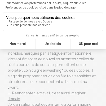
Business Review, 2023), l’imagination devient ainsi
un muscle stratégique : elle alimente les visions de
marque, inspire les équipes, réinvente les modèles
économiques. Elle ne se limite plus au champ
artistique ou au monde de l’innovation produit : elle
irrigue la culture d’entreprise, les formes
d’engagement citoyen et les récits collectifs.
→ Reconnecter par le récit
Saturés d’alertes, de news ou de fake news, les
individus, marqués par la fatigue informationnelle,
laissent émerger de nouvelles attentes : celles de
récits porteurs de sens qui permettent de se
projeter. Loin du greenwashing* ou des utopies, il
s’agit de proposer des visions à la fois sensibles et
structurées, qui reconnectent à l’humain et au
vivant.
→ Réenchanter le travail, c’est aussi imaginer
demain
L’organisation peut devenir un lieu où l’on imagine