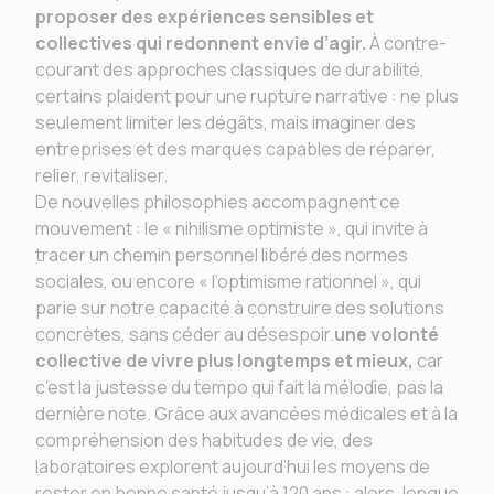
proposer des expériences sensibles et
collectives qui redonnent envie d’agir.
À contre-
courant des approches classiques de durabilité,
certains plaident pour une rupture narrative : ne plus
seulement limiter les dégâts, mais imaginer des
entreprises et des marques capables de réparer,
relier, revitaliser.
De nouvelles philosophies accompagnent ce
mouvement : le « nihilisme optimiste », qui invite à
tracer un chemin personnel libéré des normes
sociales, ou encore « l’optimisme rationnel », qui
parie sur notre capacité à construire des solutions
concrètes, sans céder au désespoir.
une volonté
collective de vivre plus longtemps et mieux,
car
c’est la justesse du tempo qui fait la mélodie, pas la
dernière note. Grâce aux avancées médicales et à la
compréhension des habitudes de vie, des
laboratoires explorent aujourd’hui les moyens de
rester en bonne santé jusqu’à 120 ans : alors, longue