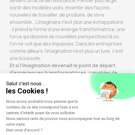
devient un acte de résistance. Penser plus large,
sortir des modèles usés, inventer des façons
nouvelles de travailler, de produire, de vivre
ensemble… L’imaginaire n’est plus une échappatoire
: il prend la forme d’une énergie transformatrice, une
force qui dessine de nouvelles perspectives là où
l’on ne voit que des impasses. Dans les entreprises
comme ailleurs, l’imagination n’est plus un luxe, c’est
une boussole.
Et si l’imagination devenait le point de départ
d’expériences transformatrices, capables de
réinventer collectivement notre rapport au
monde ?
→ De la créativité à l’imagination stratégique
Une prise de conscience s’opère : il ne suffit plus de
s'adapter à un monde en mutation, il faut imaginer
autrement. Si 96% des professionnels estiment que
les idées créatives sont clés pour la réussite à long
terme de leur organisation (Canva x Harvard