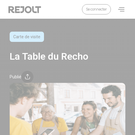
Se connecter
La Table du Recho
Catégorie :
Carte de visite
La Table du Recho
Publié