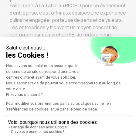
Faire appel à La Table du RECHO pour un événement
d’entreprise, c’est offrir aux équipes une expérience
culinaire engagée, porteuse de sens et de valeurs.
Les entreprises y trouvent un moyen concret de
renforcer leur démarche RSE, de fédérer leurs
collaborateurs et de donner une nouvelle dimension
à leurs événements.
Au-delà du repas, Le RECHO propose une
expérience qui rassemble, inspire et crée du lien
durable, entre gastronomie, engagement social et
respect de l’environnement.
Le RECHO, acteur clé de la
gastronomie sociale en France
Aujourd’hui, Le RECHO et La Table du RECHO
incarnent une nouvelle façon de penser la
restauration : une gastronomie utile, responsable et
profondément humaine. En restaurant les corps et
les parcours, l’association démontre que la cuisine