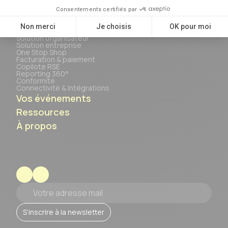
Solutions
Solution organisateur
Solution entreprise
One Stop Shop
Facturation & paiement
Copilote RSE
Reporting 360°
Conformité
Connectivité & Intégrations
Vos événements
Ressources
À propos
Votre adresse mail
S’inscrire à la newsletter