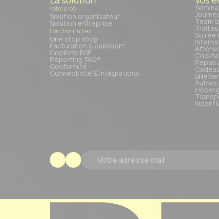
Sémina
Votre profil
Journé
Solution organisateur
Team b
Solution entreprise
Traiteu
Fonctionnalités
Soirée 
One stop shop
Interna
Facturation & paiement
Afterw
Copilote RSE
Cocktai
Reporting 360°
Repas 
Conformité
Cadeau
Connectivité & Intégrations
Billette
Autres
Héberg
Transp
Incenti
Votre adresse mail
Footer Logo