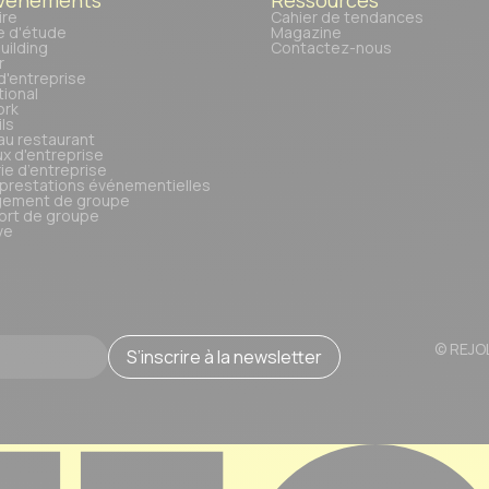
ire
Cahier de tendances
e d'étude
Magazine
uilding
Contactez-nous
r
d'entreprise
tional
ork
ls
au restaurant
x d'entreprise
rie d’entreprise
 prestations événementielles
ement de groupe
ort de groupe
ve
© REJO
S’inscrire à la newsletter