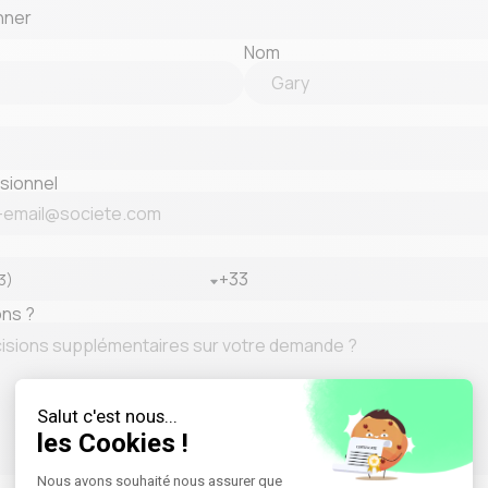
Nom
sionnel
ons ?