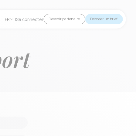
FR
|
Se connecter
Devenir partenaire
Déposer un brief
ort