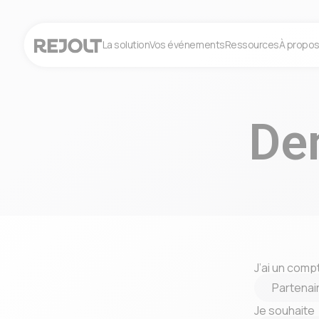
La solution
Vos événements
Ressources
À propo
De
J’ai un comp
Je souhaite