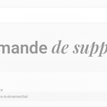
s
de supp
mande
te