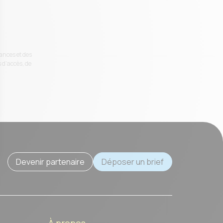
dances et des
 d’accès, de
Devenir partenaire
Déposer un brief
À propos