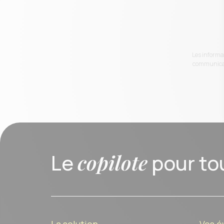
Les informat
communicati
Le
copilote
pour to
La solution
Vos 