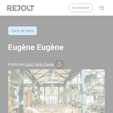
Se connecter
Eugène Eugène
Catégorie :
Carte de visite
Eugène Eugène
Publié par
Lucie Carlin-Zayan