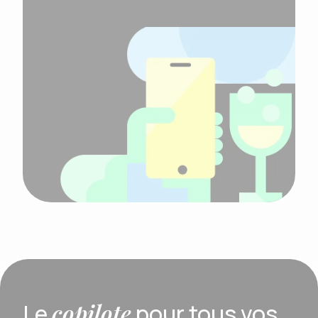
copilote
Le
pour tous vos